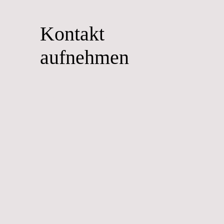
Kontakt
aufnehmen
Telefon: ++43 6641303945
E-Mail: jkkettner@gmail.com
Adresse: Jürgen Kettner
Im Gries 11 Top 8
6370 Kitzbühel