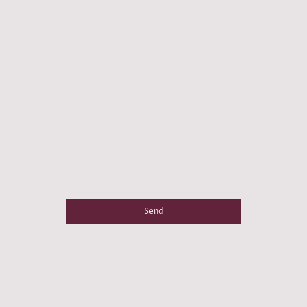
Kontrollkästchen
Ich bin damit einverstanden, dass
diese Daten zum Zwecke der
Kontaktaufnahme gespeichert und
verarbeitet werden. Mir ist bekannt,
dass ich meine Einwilligung jederzeit
widerrufen kann.
*
Bitte füllen Sie alle erforderlichen Felder
aus.
Send